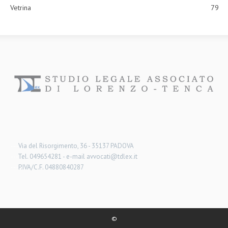
Vetrina
79
---
Via del Risorgimento, 36 - 35137 PADOVA
---
Tel. 049654281 - e-mail avvocati@tdlex.it
---
P.IVA/C.F. 04880840287
©