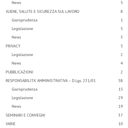
News
5
IGIENE, SALUTE E SICUREZZA SUL LAVORO
8
Giurisprudenza
1
Legislazione
5
News
3
PRIVACY
5
Legislazione
2
News
4
PUBBLICAZIONI
2
RESPONSABILITA' AMMINISTRATIVA – D.Lgs. 231/01
58
Giurisprudenza
15
Legislazione
29
News
19
SEMINARI E CONVEGNI
37
VARIE
10