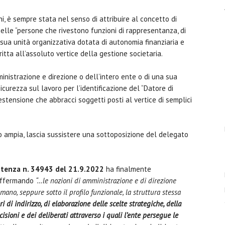
i, è sempre stata nel senso di attribuire al concetto di
elle “persone che rivestono funzioni di rappresentanza, di
 sua unità organizzativa dotata di autonomia finanziaria e
ritta all’assoluto vertice della gestione societaria.
inistrazione e direzione o dell’intero ente o di una sua
curezza sul lavoro per l’identificazione del “Datore di
estensione che abbracci soggetti posti al vertice di semplici
o ampia, lascia sussistere una sottoposizione del delegato
entenza n. 34943 del 21.9.2022
ha finalmente
 affermando
“…le nozioni di amministrazione e di direzione
mano, seppure sotto il profilo funzionale, la struttura stessa
 di indirizzo, di elaborazione delle scelte strategiche, della
isioni e dei deliberati attraverso i quali l’ente persegue le