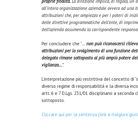
proprie finalità.
La direzione implica, di regola, un a
all’intera organizzazione aziendale ovvero ad una b
attribuzioni che, per ampiezza e per i poteri di iniz
delle direttive programmatiche dell’ente, di impri
dell’azienda assumendo la corrispondente responsabil
Per concludere che “
…
non può riconoscersi riliev
attribuzioni per lo svolgimento di una funzione det
delegato rimane sottoposto al più ampio potere del 
vigilanza…
”.
L’interpretazione più restrittiva del concetto di 
diverso regime di responsabilità e la diversa inc
artt. 6 e 7 D.Lgs. 231/01 disciplinano a seconda
sottoposto.
Cliccare qui per la sentenza (link a italgiure.giusti