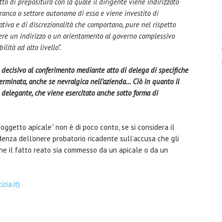
tto di prepositura con la quale il dirigente viene indirizzato
ranca o settore autonomo di essa e viene investito di
iativa e di discrezionalità che comportano, pure nel rispetto
mere un indirizzo o un orientamento al governo complessivo
ità ad alto livello”.
o decisivo al conferimento mediante atto di delega di specifiche
erminata, anche se nevralgica nell’azienda… Ciò in quanto il
delegante, che viene esercitato anche sotto forma di
“soggetto apicale” non è di poco conto, se si considera il
idenza dell’onere probatorio ricadente sull’accusa che gli
 che il fatto reato sia commesso da un apicale o da un
zia.it)