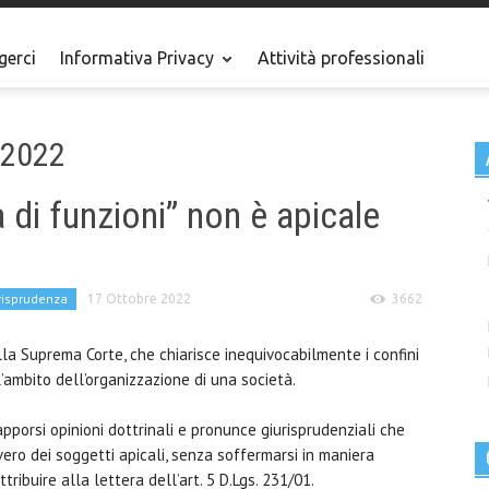
gerci
Informativa Privacy
Attività professionali
 2022
a di funzioni” non è apicale
risprudenza
17 Ottobre 2022
3662
a Suprema Corte, che chiarisce inequivocabilmente i confini
ambito dell’organizzazione di una società.
pporsi opinioni dottrinali e pronunce giurisprudenziali che
vero dei soggetti apicali, senza soffermarsi in maniera
ribuire alla lettera dell’art. 5 D.Lgs. 231/01.