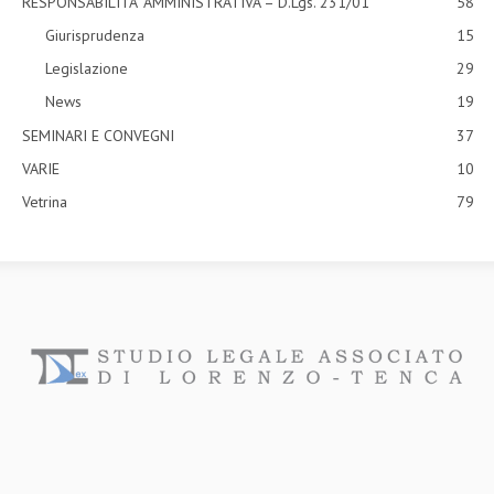
RESPONSABILITA' AMMINISTRATIVA – D.Lgs. 231/01
58
Giurisprudenza
15
Legislazione
29
News
19
SEMINARI E CONVEGNI
37
VARIE
10
Vetrina
79