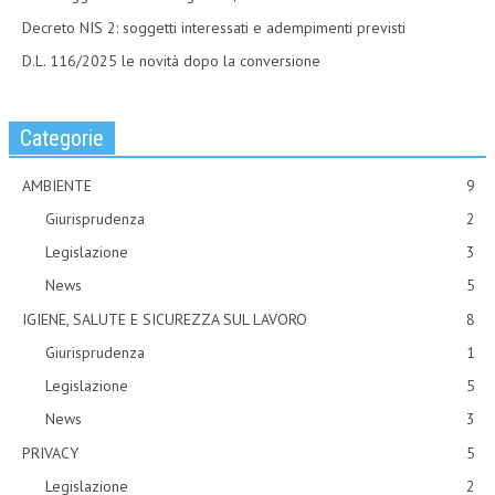
Decreto NIS 2: soggetti interessati e adempimenti previsti
D.L. 116/2025 le novità dopo la conversione
Categorie
AMBIENTE
9
Giurisprudenza
2
Legislazione
3
News
5
IGIENE, SALUTE E SICUREZZA SUL LAVORO
8
Giurisprudenza
1
Legislazione
5
News
3
PRIVACY
5
Legislazione
2