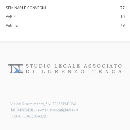
SEMINARI E CONVEGNI
37
VARIE
10
Vetrina
79
---
Via del Risorgimento, 36 - 35137 PADOVA
---
Tel. 049654281 - e-mail avvocati@tdlex.it
---
P.IVA/C.F. 04880840287