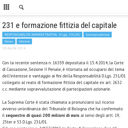
231 e formazione fittizia del capitale
RESPONSABILITA' AMMINISTRATIVA - D.Lgs. 231/01
Giurisprudenza
News
Vetrina
28 Aprile 2014
Con la recente sentenza n. 16359 depositata il 15.4.2014, la Corte
di Cassazione, Sezione II Penale, è ritornata ad occuparsi del tema
dell’interesse e vantaggio ai fini della Responsabilità D.Lgs. 231/01
collegato al reato di formazione fittizia del capitale ex art. 2632
c.c. mediante sopravvalutazione di partecipazioni azionarie.
La Suprema Corte è stata chiamata a pronunciarsi sul ricorso
avverso un’ordinanza del Tribunale di Bologna che ha confermato
il
sequestro di quasi 200 milioni di euro
ai sensi degli artt. 19,
25ter e 53 D.Lgs. 231/01.