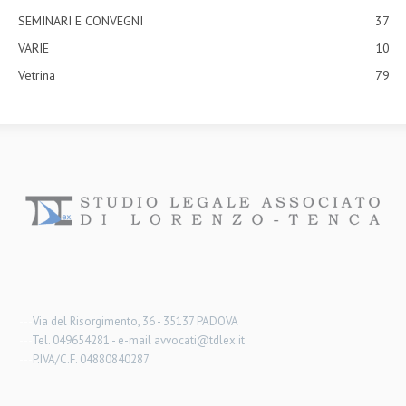
SEMINARI E CONVEGNI
37
VARIE
10
Vetrina
79
---
Via del Risorgimento, 36 - 35137 PADOVA
---
Tel. 049654281 - e-mail avvocati@tdlex.it
---
P.IVA/C.F. 04880840287