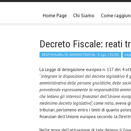
Home Page
Chi Siamo
Come raggiun
Decreto Fiscale: reati t
RESPONSABILITA' AMMINISTRATIVA - D.Lgs. 231/01
Leg
La Legge di delegazione europea n. 117 del 4 ot
“
integrare le disposizioni del decreto legislativo 8 
amministrativa delle persone giuridiche, delle socie
prevedendo espressamente la responsabilità amminis
che ledono gli interessi finanziari dell’Unione euro
medesimo decreto legislativo”,
come noto, aveva già
tributari, perlomeno entro i limiti di quanto pote
finanziari dell’Unione europea secondo la Dirett
Nelle more dell’attuazione di tale delega, il Go