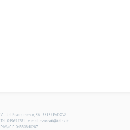
-
Via del Risorgimento, 36 - 35137 PADOVA
-
Tel. 049654281 - e-mail avvocati@tdlex.it
-
P.IVA/C.F. 04880840287