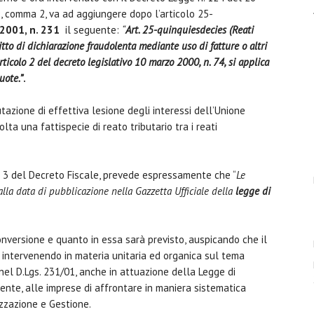
39, comma 2, va ad aggiungere dopo l’articolo 25-
 2001, n. 231
il seguente:
“
Art. 25-quinquiesdecies (Reati
litto di dichiarazione fraudolenta mediante uso di fatture o altri
rticolo 2 del decreto legislativo 10 marzo 2000, n. 74, si applica
uote.”
.
azione di effettiva lesione degli interessi dell’Unione
ta una fattispecie di reato tributario tra i reati
ma 3 del Decreto Fiscale, prevede espressamente che “
Le
alla data di pubblicazione nella Gazzetta Ufficiale della
legge di
nversione e quanto in essa sarà previsto, auspicando che il
, intervenendo in materia unitaria ed organica sul tema
 nel D.Lgs. 231/01, anche in attuazione della Legge di
nte, alle imprese di affrontare in maniera sistematica
izzazione e Gestione.