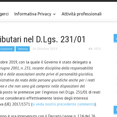
gerci
Informativa Privacy
Attività professionali
ributari nel D.Lgs. 231/01
islazione
Vetrina
30 Ottobre 2019
3010
tobre 2019, con la quale il Governo è stato delegato a
giugno 2001, n. 231, recante disciplina della responsabilità
tà e delle associazioni anche prive di personalità giuridica,
trativa da reato delle persone giuridiche anche per i reati
pea e che non sono già compresi nelle disposizioni del
 posto le premesse per l’ingresso nel D.Lgs. 231/01 di reati
sse considerarsi effettivamente lesivo degli interessi
iva (UE) 2017/1371 (
si veda nostro precedente commento
).
verno è ora intervenuto con il Decreto Legge n. 124 del 26