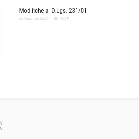
Modifiche al D.Lgs. 231/01
23 Febbraio 2026
1058
--
--
--