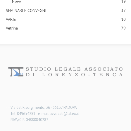
News
19
SEMINARI E CONVEGNI
37
VARIE
10
Vetrina
79
---
Via del Risorgimento, 36 - 35137 PADOVA
---
Tel. 049654281 - e-mail avvocati@tdlex.it
---
P.IVA/C.F. 04880840287