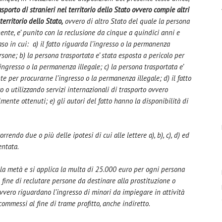
asporto di stranieri nel territorio dello Stato ovvero compie altri
territorio dello Stato,
ovvero di altro Stato del quale la persona
ente, e’ punito con la reclusione da cinque a quindici anni e
o in cui: a) il fatto riguarda l’ingresso o la permanenza
ersone; b) la persona trasportata e’ stata esposta a pericolo per
ingresso o la permanenza illegale; c) la persona trasportata e’
 per procurarne l’ingresso o la permanenza illegale; d) il fatto
o o utilizzando servizi internazionali di trasporto ovvero
mente ottenuti; e) gli autori del fatto hanno la disponibilità di
rrendo due o più delle ipotesi di cui alle lettere a), b), c), d) ed
entata.
lla metà e si applica la multa di 25.000 euro per ogni persona
 fine di reclutare persone da destinare alla prostituzione o
vero riguardano l’ingresso di minori da impiegare in attività
 commessi al fine di trame profitto, anche indiretto.