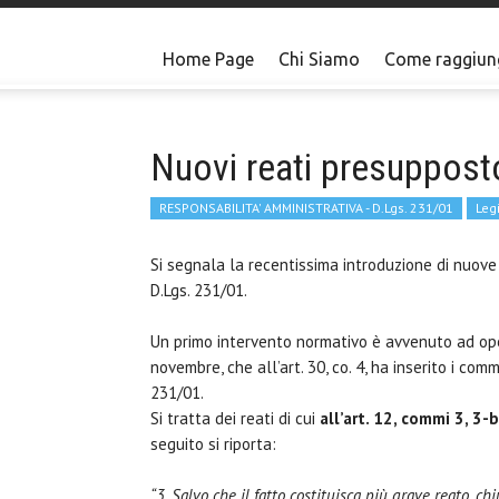
Home Page
Chi Siamo
Come raggiun
Nuovi reati presuppost
RESPONSABILITA' AMMINISTRATIVA - D.Lgs. 231/01
Leg
Si segnala la recentissima introduzione di nuove
D.Lgs. 231/01.
Un primo intervento normativo è avvenuto ad op
novembre, che all’art. 30, co. 4, ha inserito i com
231/01.
Si tratta dei reati di cui
all’art. 12, commi 3, 3-
seguito si riporta:
“3. Salvo che il fatto costituisca più grave reato, ch