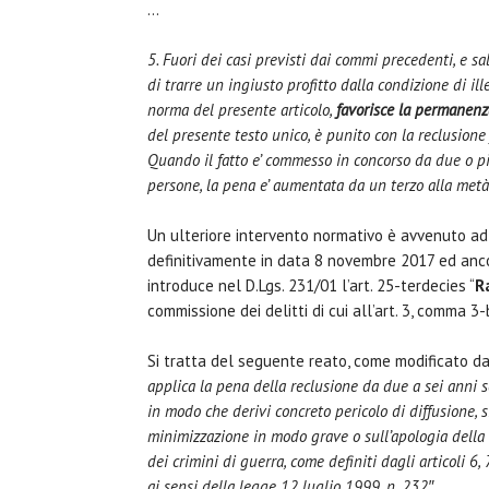
…
5. Fuori dei casi previsti dai commi precedenti, e sa
di trarre un ingiusto profitto dalla condizione di ill
norma del presente articolo,
favorisce la permanenza
del presente testo unico, è punito con la reclusione 
Quando il fatto e’ commesso in concorso da due o p
persone, la pena e’ aumentata da un terzo alla metà
Un ulteriore intervento normativo è avvenuto ad
definitivamente in data 8 novembre 2017 ed ancora
introduce nel D.Lgs. 231/01 l’art. 25-terdecies “
R
commissione dei delitti di cui all’art. 3, comma 3
Si tratta del seguente reato, come modificato d
applica la pena della reclusione da due a sei anni 
in modo che derivi concreto pericolo di diffusione, s
minimizzazione in modo grave o sull’apologia della 
dei crimini di guerra, come definiti dagli articoli 6,
ai sensi della legge 12 luglio 1999, n. 232″.