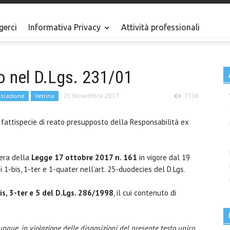
gerci
Informativa Privacy
Attività professionali
o nel D.Lgs. 231/01
islazione
Vetrina
21 Novembre 2017
7356
 fattispecie di reato presupposto della Responsabilità ex
era della
Legge 17 ottobre 2017 n. 161
in vigore dal 19
mi 1-bis, 1-ter e 1-quater nell’art. 25-duodecies del D.Lgs.
bis, 3-ter e 5 del D.Lgs. 286/1998
, il cui contenuto di
iunque, in violazione delle disposizioni del presente testo unico,