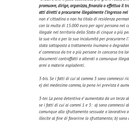
promuove, dirige, organizza, finanzia o effettua il tr
atti diretti a procurarne illegalmente l’ingresso nel 
non e’ cittadina o non ha titolo di residenza perman
con la multa di 15.000 euro per ogni persona nel cas
illegale nel territorio dello Stato di cinque o più p
la sua vita o per la sua incolumità per procurarne l’
stata sottoposta a trattamento inumano o degradante
e’ commesso da tre o più persone in concorso tra lor
documenti contraffatti o alterati o comunque illegal
armi o materie esplodenti.
3-bis. Se i fatti di cui al comma 3 sono commessi rico
e) del medesimo comma, la pena ivi prevista è aum
3-ter. La pena detentiva e’ aumentata da un terzo a
se i fatti di cui ai commi 1 e 3: a) sono commessi al
comunque allo sfruttamento sessuale o lavorativo ov
illecite al fine di favorirne lo sfruttamento; b) sono