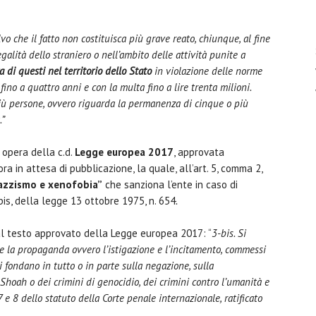
lvo che il fatto non costituisca più grave reato, chiunque, al fine
egalità dello straniero o nell’ambito delle attività punite a
 di questi nel territorio dello Stato
in violazione delle norme
fino a quattro anni e con la multa fino a lire trenta milioni.
iù persone, ovvero riguarda la permanenza di cinque o più
.”
 opera della c.d.
Legge europea 2017
, approvata
 in attesa di pubblicazione, la quale, all’art. 5, comma 2,
azzismo e xenofobia”
che sanziona l’ente in caso di
-bis, della legge 13 ottobre 1975, n. 654
.
al testo approvato della Legge europea 2017: “
3-bis. Si
se la propaganda ovvero l’istigazione e l’incitamento, commessi
i fondano in tutto o in parte sulla negazione, sulla
Shoah o dei crimini di genocidio, dei crimini contro l’umanità e
 7 e 8 dello statuto della Corte penale internazionale, ratificato