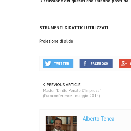
Discussione dei quesiti che saranno posti dai
STRUMENTI DIDATTICI UTILIZZATI
Proiezione di slide
TWITTER
FACEBOOK
PREVIOUS ARTICLE
Master "Diritto Penale D'Impresa"
(Euroconference - maggio 2014)
Alberto Tenca