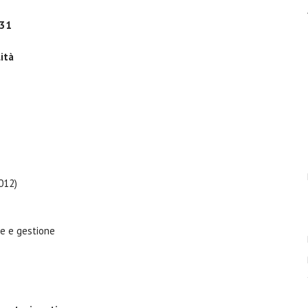
231
ità
012)
ne e gestione