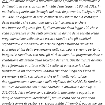
231”
con misure idonee a prevenire anche i fenomeni di corruzione e
di illegalità in coerenza con le finalità della legge n. 190 del 2012. In
particolare, quanto alla tipologia dei reati da prevenire, il d.lgs. n. 231
del 2001 ha riguardo ai reati commessi nell’interesse o a vantaggio
della società o che comunque siano stati commessi anche e
nell’interesse di questa (art. 5), diversamente dalla legge 190 che è
volta a prevenire anche reati commessi in danno della società. Nella
programmazione delle misure occorre ribadire che gli obiettivi
organizzativi e individuali ad esse collegati assumono rilevanza
strategica ai fini della prevenzione della corruzione e vanno pertanto
integrati e coordinati con tutti gli altri strumenti di programmazione e
valutazione all’interno della società o dell’ente. Queste misure devono
fare riferimento a tutte le attività svolte ed è necessario siano
ricondotte in un documento unitario che tiene luogo del Piano di
prevenzione della corruzione anche ai fini della valutazione
dell’aggiornamento annuale e della vigilanza dell’A.N.AC. Se riunite in
un unico documento con quelle adottate in attuazione del d.lgs. n.
231/2001, dette misure sono collocate in una sezione apposita e
dunque chiaramente identificabili, tenuto conto che ad esse sono
correlate forme di gestione e responsabilità differenti. È opportuno che