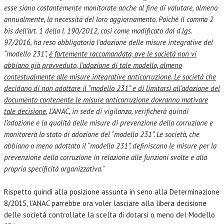
esse siano costantemente monitorate anche al fine di valutare, almeno
annualmente, la necessità del loro aggiornamento. Poiché il comma 2
bis dell’art. 1 della l. 190/2012, così come modificato dal d.lgs.
97/2016, ha reso obbligatoria l’adozione delle misure integrative del
“modello 231”,
è fortemente raccomandata, ove le società non vi
abbiano già provveduto, l’adozione di tale modello, almeno
contestualmente alle misure integrative anticorruzione. Le società che
decidano di non adottare il “modello 231” e di limitarsi all’adozione del
documento contenente le misure anticorruzione dovranno motivare
tale decisione.
L’ANAC, in sede di vigilanza, verificherà quindi
l’adozione e la qualità delle misure di prevenzione della corruzione e
monitorerà lo stato di adozione del “modello 231”. Le società, che
abbiano o meno adottato il “modello 231”, definiscono le misure per la
prevenzione della corruzione in relazione alle funzioni svolte e alla
propria specificità organizzativa.
”
Rispetto quindi alla posizione assunta in seno alla Determinazione
8/2015, l’ANAC parrebbe ora voler lasciare alla libera decisione
delle società controllate la scelta di dotarsi o meno del Modello