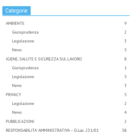
Categorie
AMBIENTE
9
Giurisprudenza
2
Legislazione
3
News
5
IGIENE, SALUTE E SICUREZZA SUL LAVORO
8
Giurisprudenza
1
Legislazione
5
News
3
PRIVACY
5
Legislazione
2
News
4
PUBBLICAZIONI
2
RESPONSABILITA' AMMINISTRATIVA – D.Lgs. 231/01
58