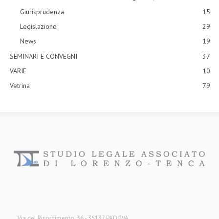
Giurisprudenza
15
Legislazione
29
News
19
SEMINARI E CONVEGNI
37
VARIE
10
Vetrina
79
---
Via del Risorgimento, 36 - 35137 PADOVA