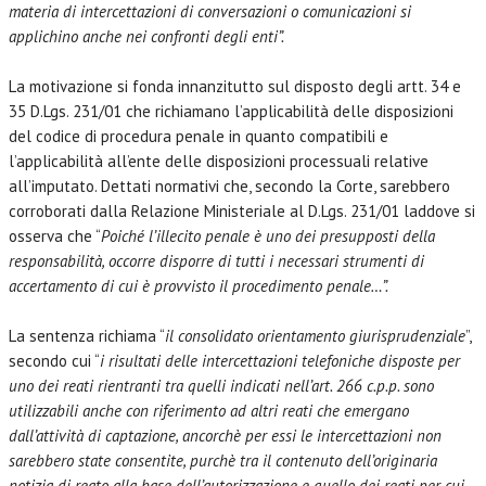
materia di intercettazioni di conversazioni o comunicazioni si
applichino anche nei confronti degli enti”.
La motivazione si fonda innanzitutto sul disposto degli artt. 34 e
35 D.Lgs. 231/01 che richiamano l’applicabilità delle disposizioni
del codice di procedura penale in quanto compatibili e
l’applicabilità all’ente delle disposizioni processuali relative
all’imputato. Dettati normativi che, secondo la Corte, sarebbero
corroborati dalla Relazione Ministeriale al D.Lgs. 231/01 laddove si
osserva che “
Poiché l’illecito penale è uno dei presupposti della
responsabilità, occorre disporre di tutti i necessari strumenti di
accertamento di cui è provvisto il procedimento penale…”.
La sentenza richiama “
il consolidato orientamento giurisprudenziale
”,
secondo cui “
i risultati delle intercettazioni telefoniche disposte per
uno dei reati rientranti tra quelli indicati nell’art. 266 c.p.p. sono
utilizzabili anche con riferimento ad altri reati che emergano
dall’attività di captazione, ancorchè per essi le intercettazioni non
sarebbero state consentite, purchè tra il contenuto dell’originaria
notizia di reato alla base dell’autorizzazione e quello dei reati per cui