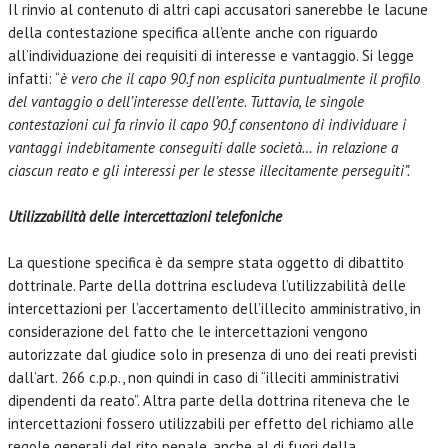
Il rinvio al contenuto di altri capi accusatori sanerebbe le lacune
della contestazione specifica all’ente anche con riguardo
all’individuazione dei requisiti di interesse e vantaggio. Si legge
infatti: “
è vero che il capo 90.f non esplicita puntualmente il profilo
del vantaggio o dell’interesse dell’ente. Tuttavia, le singole
contestazioni cui fa rinvio il capo 90.f consentono di individuare i
vantaggi indebitamente conseguiti dalle società… in relazione a
ciascun reato e gli interessi per le stesse illecitamente perseguiti”.
Utilizzabilità delle intercettazioni telefoniche
La questione specifica è da sempre stata oggetto di dibattito
dottrinale. Parte della dottrina escludeva l’utilizzabilità delle
intercettazioni per l’accertamento dell’illecito amministrativo, in
considerazione del fatto che le intercettazioni vengono
autorizzate dal giudice solo in presenza di uno dei reati previsti
dall’art. 266 c.p.p., non quindi in caso di “illeciti amministrativi
dipendenti da reato”. Altra parte della dottrina riteneva che le
intercettazioni fossero utilizzabili per effetto del richiamo alle
regole generali del rito penale, anche al di fuori della