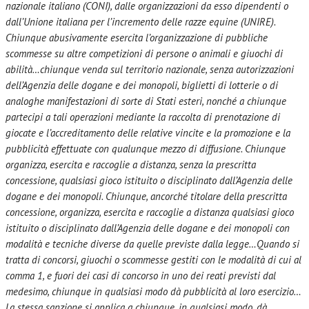
nazionale italiano (CONI), dalle organizzazioni da esso dipendenti o
dall’Unione italiana per l’incremento delle razze equine (UNIRE).
Chiunque abusivamente esercita l’organizzazione di pubbliche
scommesse su altre competizioni di persone o animali e giuochi di
abilità…chiunque venda sul territorio nazionale, senza autorizzazioni
dell’Agenzia delle dogane e dei monopoli, biglietti di lotterie o di
analoghe manifestazioni di sorte di Stati esteri, nonché a chiunque
partecipi a tali operazioni mediante la raccolta di prenotazione di
giocate e l’accreditamento delle relative vincite e la promozione e la
pubblicità effettuate con qualunque mezzo di diffusione. Chiunque
organizza, esercita e raccoglie a distanza, senza la prescritta
concessione, qualsiasi gioco istituito o disciplinato dall’Agenzia delle
dogane e dei monopoli. Chiunque, ancorché titolare della prescritta
concessione, organizza, esercita e raccoglie a distanza qualsiasi gioco
istituito o disciplinato dall’Agenzia delle dogane e dei monopoli con
modalità e tecniche diverse da quelle previste dalla legge…Quando si
tratta di concorsi, giuochi o scommesse gestiti con le modalità di cui al
comma 1, e fuori dei casi di concorso in uno dei reati previsti dal
medesimo, chiunque in qualsiasi modo dà pubblicità al loro esercizio…
La stessa sanzione si applica a chiunque, in qualsiasi modo, dà