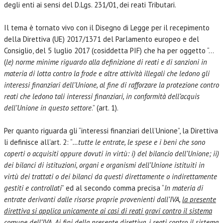
degli enti ai sensi del D.Lgs. 231/01, dei reati Tributari.
Il tema è tornato vivo con il Disegno di Legge per il recepimento
della Direttiva (UE) 2017/1371 del Parlamento europeo e del
Consiglio, del 5 luglio 2017 (cosiddetta PIF) che ha per oggetto “…
(
le) norme minime riguardo alla definizione di reati e di sanzioni in
materia di lotta contro la frode e altre attività illegali che ledono gli
interessi finanziari dell’Unione, al fine di rafforzare la protezione contro
reati che ledono tali interessi finanziari, in conformità dell’acquis
dell’Unione in questo settore
.” (art. 1).
Per quanto riguarda gli “interessi finanziari dell’Unione”, la Direttiva
li definisce all’art. 2: “
…tutte le entrate, le spese e i beni che sono
coperti o acquisiti oppure dovuti in virtù: i) del bilancio dell’Unione; ii)
dei bilanci di istituzioni, organi e organismi dell’Unione istituiti in
virtù dei trattati o dei bilanci da questi direttamente o indirettamente
gestiti e controllati
” ed al secondo comma precisa “
In materia di
entrate derivanti dalle risorse proprie provenienti dall’IVA,
la presente
direttiva si applica unicamente ai casi di reati gravi contro il sistema
comune dell’IVA
. Ai fini della presente direttiva, i reati contro il sistema