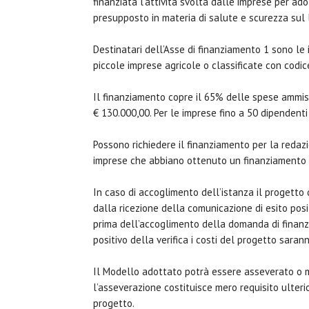
finanziata l’attività svolta dalle imprese per ad
presupposto in materia di salute e scurezza sul la
Destinatari dell’Asse di finanziamento 1 sono le 
piccole imprese agricole o classificate con codi
Il finanziamento copre il 65% delle spese ammissi
€ 130.000,00. Per le imprese fino a 50 dipendenti
Possono richiedere il finanziamento per la redaz
imprese che abbiano ottenuto un finanziamento p
In caso di accoglimento dell’istanza il progetto 
dalla ricezione della comunicazione di esito posit
prima dell’accoglimento della domanda di finan
positivo della verifica i costi del progetto saran
Il Modello adottato potrà essere asseverato o men
l’asseverazione costituisce mero requisito ulterio
progetto.