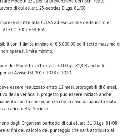
ottare Modelli 231 per la prevenzione dei rischi reato
voro di cui all’art. 25-septies D.Lgs. 81/08.
imprese iscritte alla CCIAA ad esclusione delle micro e
ce ATECO 2007 E38, E39.
bili con il limite minimo di € 5.000,00 ed il tetto massimo di
 non opera il limite minimo.
ione del Modello 231 ex art. 30 D.Lgs. 81/08 anche le
er un Avviso ISI 2017, 2018 o 2020.
deve essere realizzato entro 12 mesi, prorogabili di 6 mesi,
ivo della verifica. Il progetto può essere iniziato anche
ziamento con la conseguenza che in caso di mancato esito
no a carico della Società.
o dagli Organismi paritetici di cui all’art. 51 D.Lgs. 81/08;
re ai fini del calcolo del punteggio che sarà attribuito al